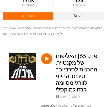
13.4K
134
Downloads
Episodes
Share
RSS
.פודקאסט ההיאבקות של ישראל בהנחיית ספיר אברהמי - הפודקאסט שמתעסק 
כל שבוע באירועי השבוע שהיה בעולם ההיאבקות
פרק 65| האליפות
של מקנטייר,
ההכנות לסרבייבר
סיריס, ההייפ
לוורגיימס ומה
קרה למוקסלי
Nov 22, 2020
בעוד פרק של פודקאסט יאללה מכות,