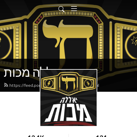
יאללה מכות
https://feed.podbean.com/yallamakot/feed.xml